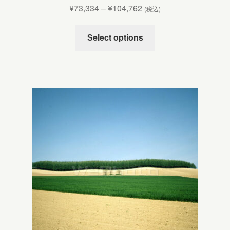
¥
73,334
–
¥
104,762
(税込)
Select options