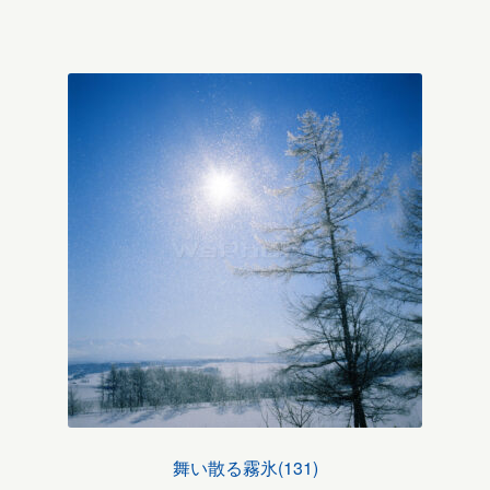
舞い散る霧氷(131)