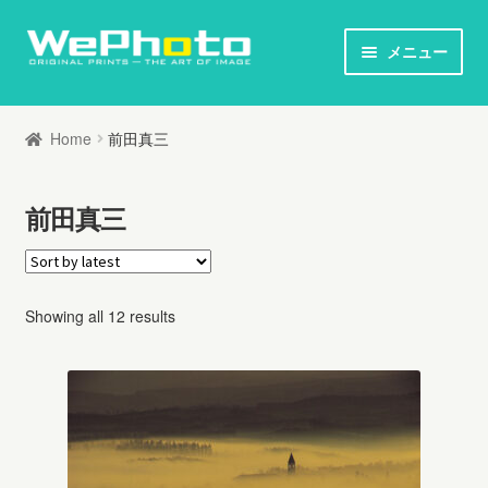
ナ
コ
メニュー
ビ
ン
ホーム
ゲ
テ
Home
前田真三
ー
ン
オリジナルプリント / 本
シ
ツ
前田真三
ョ
へ
お知らせ
ン
ス
へ
キ
写真家列伝
Showing all 12 results
ス
ッ
キ
プ
オリジナルプリントとは
ッ
プ