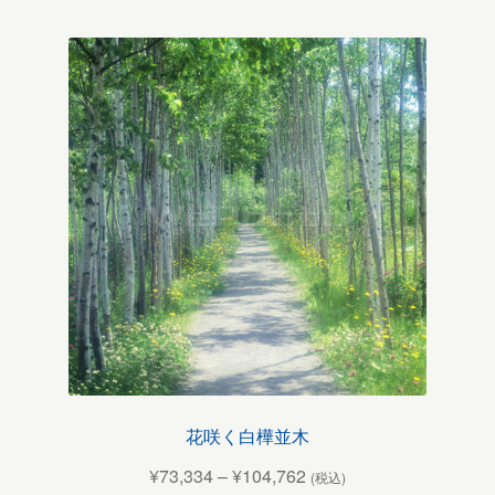
花咲く白樺並木
¥
73,334
–
¥
104,762
(税込)