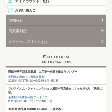
マイアカウント / 登録
お買い物カゴ
お知らせ
写真家列伝
オリジナルプリントとは
開館40周年記念回顧展 土門拳ー肉眼を超えたレンズー
土門拳記念館（山形県酒田
市
）
2023年10月27日(金)〜2024年1月14日(日)
フジフイルム・フォトコレクション展日本写真史をつくった101人−「珠玉の1
枚」
金津創作の森美術館 アートコア
2023年10月28日(土)～12月10日(日)
加川 徹 作品展 WAIDO ISLAND ～徳之島～