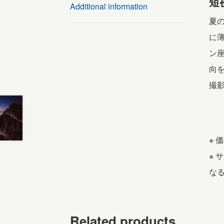
短
Additional information
夏
に
ン
向
撮影
※ 
※
な
Related products