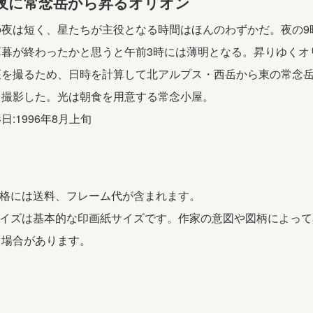
夜に常念岳から昇るオリオン
ン
(653)
の夜は短く、星たちが主役となる時間はほんのわずかだ。夜の9
quantity
薄暮が終わったかと思うと午前3時には薄明となる。昇りゆくオ
座を撮るため、日時を計算して北アルプス・西岳から東の常念
を撮影した。光は朝食を用意する常念小屋。
日:1996年8月上旬
価格には送料、フレーム代が含まれます。
 サイズは基本的な印画紙サイズです。作家の意図や図柄によって
る場合があります。