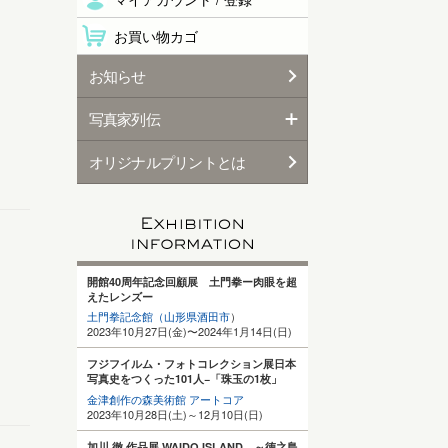
お買い物カゴ
お知らせ
写真家列伝
オリジナルプリントとは
開館40周年記念回顧展 土門拳ー肉眼を超
えたレンズー
土門拳記念館（山形県酒田
市
）
2023年10月27日(金)〜2024年1月14日(日)
フジフイルム・フォトコレクション展日本
写真史をつくった101人−「珠玉の1枚」
金津創作の森美術館 アートコア
2023年10月28日(土)～12月10日(日)
加川 徹 作品展 WAIDO ISLAND ～徳之島