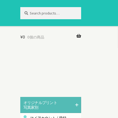
Search
Search
for:
¥
0
0個の商品
オリジナルプリント
写真家別
マイアカウント / 登録