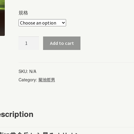
規格
常
Add to cart
念
岳
か
SKU:
N/A
ら
Category:
菊池哲男
昇
る
オ
scription
リ
オ