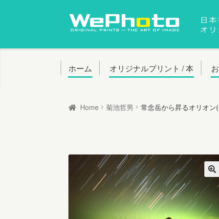
ナ
コ
ビ
ン
ゲ
テ
ー
ン
ホーム
オリジナルプリント / 本
シ
ツ
ョ
へ
Home
菊池哲男
常念岳から昇るオリオン(6
ン
ス
へ
キ
ス
ッ
キ
プ
ッ
プ