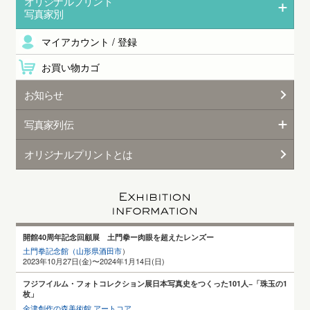
オリジナルプリント
写真家別
マイアカウント / 登録
お買い物カゴ
お知らせ
写真家列伝
オリジナルプリントとは
開館40周年記念回顧展 土門拳ー肉眼を超えたレンズー
土門拳記念館（山形県酒田
市
）
2023年10月27日(金)〜2024年1月14日(日)
フジフイルム・フォトコレクション展日本写真史をつくった101人−「珠玉の1
枚」
金津創作の森美術館 アートコア