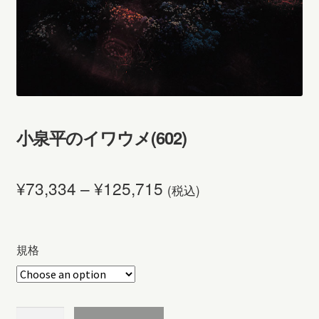
小泉平のイワウメ(602)
¥
73,334
–
¥
125,715
(税込)
規格
小