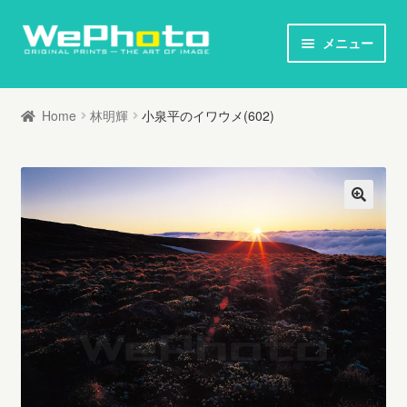
ナ
コ
メニュー
ビ
ン
ホーム
ゲ
テ
Home
林明輝
小泉平のイワウメ(602)
ー
ン
オリジナルプリント / 本
シ
ツ
ョ
へ
お知らせ
ン
ス
へ
キ
写真家列伝
ス
ッ
キ
プ
オリジナルプリントとは
ッ
プ