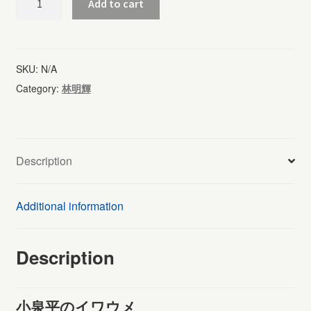
Add to cart
泉
平
の
SKU:
N/A
イ
Category:
林明輝
ワ
ウ
メ
Description
(602)
quantity
Additional information
Description
小泉平のイワウメ