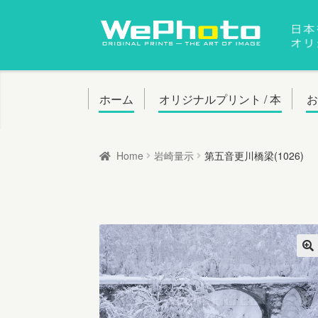
ナ
コ
ビ
ン
ゲ
テ
ー
ン
ホーム
オリジナルプリント / 本
シ
ツ
ョ
へ
Home
岩崎量示
第五音更川橋梁(1026)
ン
ス
へ
キ
ス
ッ
キ
プ
ッ
プ