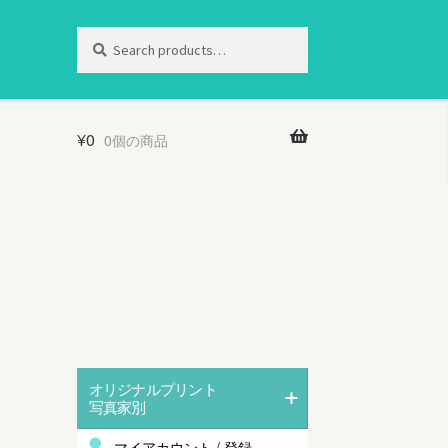
Search
Search
for:
¥
0
0個の商品
オリジナルプリント
写真家別
マイアカウント / 登録