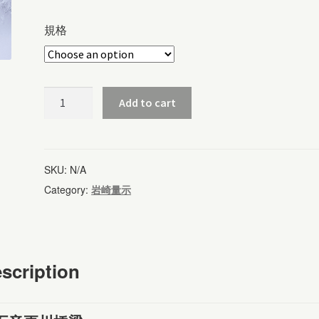
規格
第
Add to cart
五
音
更
SKU:
N/A
川
Category:
岩崎量示
橋
梁
(1026)
scription
quantity