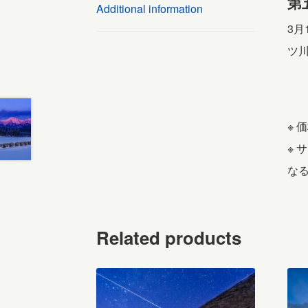
第
Additional information
3
ツ川
※ 
※
な
Related products