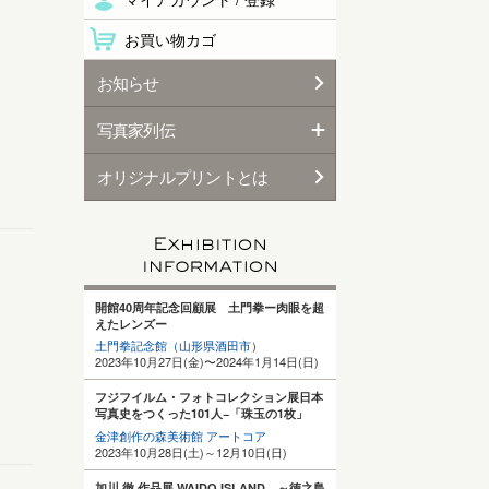
お買い物カゴ
お知らせ
写真家列伝
オリジナルプリントとは
開館40周年記念回顧展 土門拳ー肉眼を超
えたレンズー
土門拳記念館（山形県酒田
市
）
2023年10月27日(金)〜2024年1月14日(日)
フジフイルム・フォトコレクション展日本
写真史をつくった101人−「珠玉の1枚」
金津創作の森美術館 アートコア
2023年10月28日(土)～12月10日(日)
加川 徹 作品展 WAIDO ISLAND ～徳之島