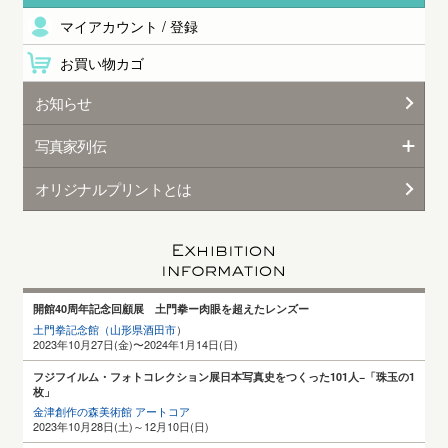
マイアカウント / 登録
お買い物カゴ
お知らせ
写真家列伝
オリジナルプリントとは
開館40周年記念回顧展 土門拳ー肉眼を超えたレンズー
土門拳記念館（山形県酒田
市
）
2023年10月27日(金)〜2024年1月14日(日)
フジフイルム・フォトコレクション展日本写真史をつくった101人−「珠玉の1
枚」
金津創作の森美術館 アートコア
2023年10月28日(土)～12月10日(日)