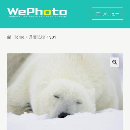
ナ
コ
メニュー
ビ
ン
ホーム
ゲ
テ
Home
丹葉暁弥
901
ー
ン
オリジナルプリント / 本
シ
ツ
ョ
へ
お知らせ
ン
ス
へ
キ
写真家列伝
ス
ッ
キ
プ
オリジナルプリントとは
ッ
プ