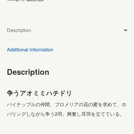
ミ
ハ
チ
Description
ド
リ
Additional information
(914)
quantity
Description
争うアオミミハチドリ
パイナップルの仲間、ブロメリアの花の蜜を求めて、ホ
バリングしながら争う2羽。興奮し耳羽を立てている。