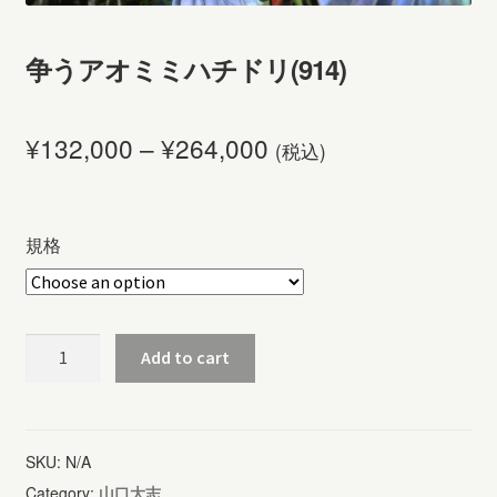
争うアオミミハチドリ(914)
¥
132,000
–
¥
264,000
(税込)
規格
争
Add to cart
う
ア
オ
SKU:
N/A
ミ
Category:
山口大志