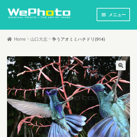
ナ
コ
メニュー
ビ
ン
ホーム
ゲ
テ
Home
山口大志
争うアオミミハチドリ(914)
ー
ン
オリジナルプリント / 本
シ
ツ
ョ
へ
お知らせ
ン
ス
へ
キ
写真家列伝
ス
ッ
キ
プ
オリジナルプリントとは
ッ
プ