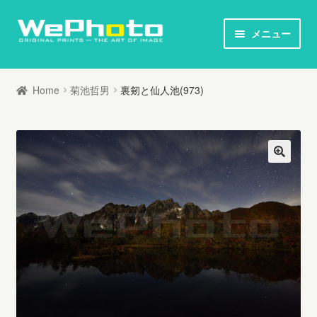
ナ
コ
メニュー
ビ
ン
ホーム
ゲ
テ
Home
菊池哲男
裏剱と仙人池(973)
ー
ン
オリジナルプリント / 本
シ
ツ
ョ
へ
お知らせ
ン
ス
へ
キ
写真家列伝
ス
ッ
キ
プ
オリジナルプリントとは
ッ
プ