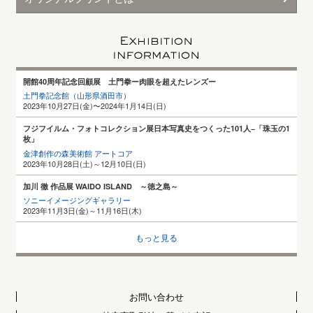
開館40周年記念回顧展 土門拳ー肉眼を超えたレンズー
土門拳記念館（山形県酒田
市
）
2023年10月27日(金)〜2024年1月14日(日)
フジフイルム・フォトコレクション展日本写真史をつくった101人−「珠玉の1
枚」
金津創作の森美術館 アートコア
2023年10月28日(土)～12月10日(日)
加川 徹 作品展 WAIDO ISLAND ～徳之島～
ソニーイメージングギャラリー
2023年11月3日(金)～11月16日(木)
もっと見る
お問い合わせ