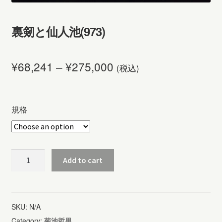
裏剱と仙人池(973)
¥
68,241
–
¥
275,000
(税込)
規格
裏
Add to cart
剱
と
仙
SKU:
N/A
人
Category:
菊池哲男