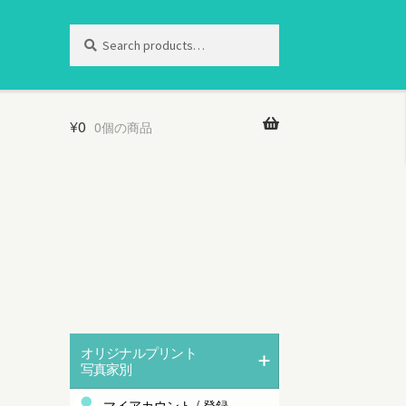
Search
Search
for:
¥
0
0個の商品
オリジナルプリント
写真家別
マイアカウント / 登録