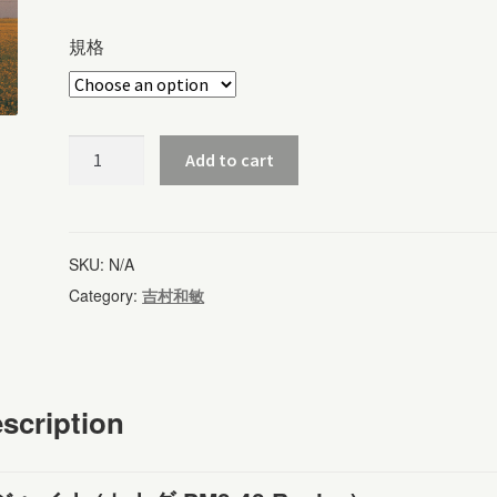
規格
レ
Add to cart
ジ
ャ
イ
SKU:
N/A
ナ
Category:
吉村和敏
A(263)
quantity
scription