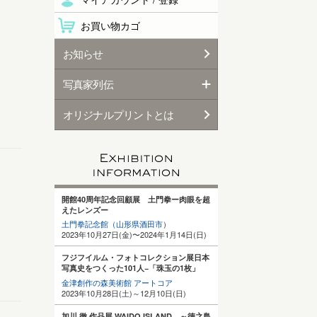
お買い物カゴ
お知らせ
写真家列伝
オリジナルプリントとは
開館40周年記念回顧展 土門拳ー肉眼を超
えたレンズー
土門拳記念館（山形県酒田
市
）
2023年10月27日(金)〜2024年1月14日(日)
フジフイルム・フォトコレクション展日本
写真史をつくった101人−「珠玉の1枚」
金津創作の森美術館 アートコア
2023年10月28日(土)～12月10日(日)
加川 徹 作品展 WAIDO ISLAND ～徳之島