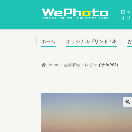
ナ
コ
ビ
ン
ゲ
テ
ー
ン
ホーム
オリジナルプリント / 本
シ
ツ
ョ
へ
Home
吉村和敏
レジャイナA(263)
ン
ス
へ
キ
ス
ッ
キ
プ
ッ
プ