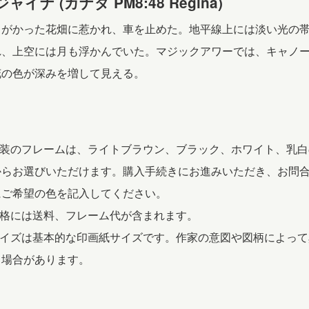
ャイナ (カナダ PM8:48 Regina)
りがかった花畑に惹かれ、車を止めた。地平線上には淡い光の
れ、上空には月も浮かんでいた。マジックアワーでは、キャノ
花の色が深みを増して見える。
 額装のフレームは、ライトブラウン、ブラック、ホワイト、乳白
からお選びいただけます。購入手続きにお進みいただき、お問
にご希望の色を記入してください。
価格には送料、フレーム代が含まれます。
 サイズは基本的な印画紙サイズです。作家の意図や図柄によって
る場合があります。