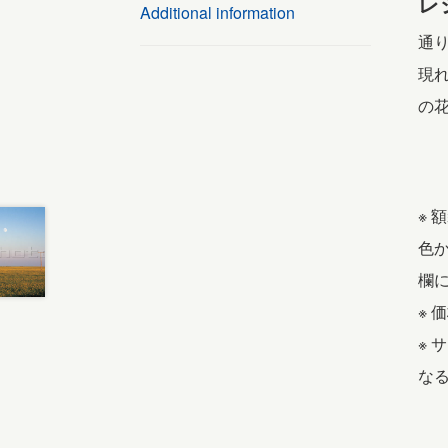
レジ
Additional information
通
現
の
※
色
欄
※ 
※
な