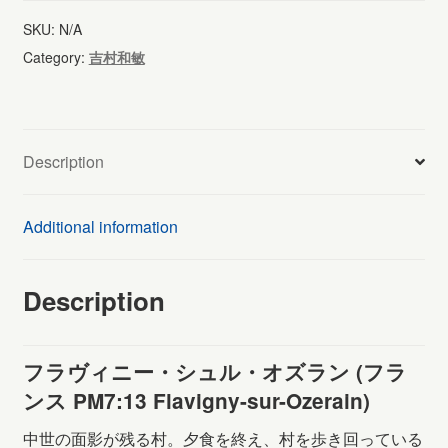
ィ
SKU:
N/A
ニ
Category:
吉村和敏
ー・
シ
ュ
Description
ル・
オ
Additional information
ズ
ラ
Description
ン
(261)
フラヴィニー・シュル・オズラン (フラ
quantity
ンス PM7:13 Flavigny-sur-Ozerain)
中世の面影が残る村。夕食を終え、村を歩き回っている