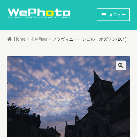
ナ
コ
メニュー
ビ
ン
ホーム
ゲ
テ
Home
吉村和敏
フラヴィニー・シュル・オズラン(261)
ー
ン
オリジナルプリント / 本
シ
ツ
ョ
へ
お知らせ
ン
ス
へ
キ
写真家列伝
ス
ッ
キ
プ
オリジナルプリントとは
ッ
プ