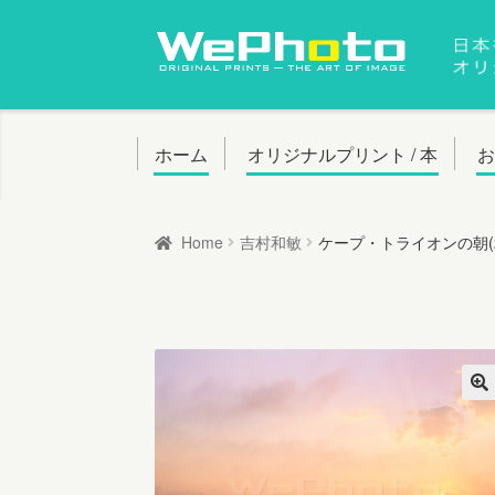
ナ
コ
ビ
ン
ゲ
テ
ー
ン
ホーム
オリジナルプリント / 本
シ
ツ
ョ
へ
Home
吉村和敏
ケープ・トライオンの朝(2
ン
ス
へ
キ
ス
ッ
キ
プ
ッ
プ