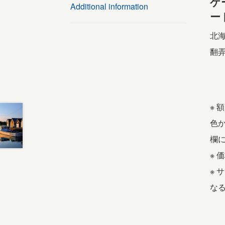
ケ
Additional information
ー
北
翻
※
色
欄
※ 
※
な