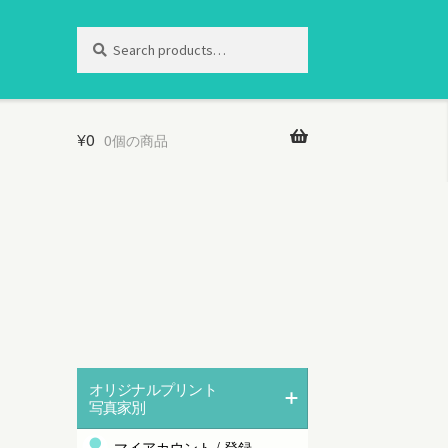
Search
Search
for:
¥
0
0個の商品
オリジナルプリント
写真家別
マイアカウント / 登録