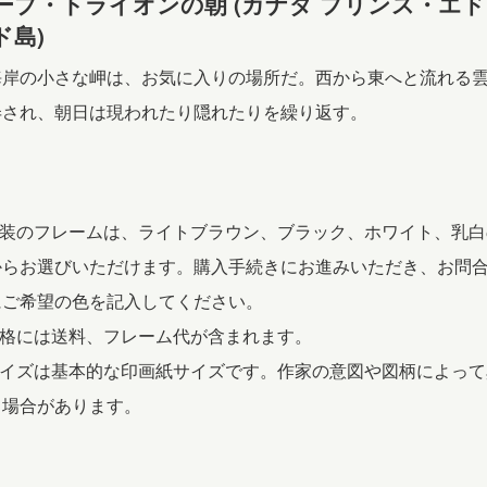
ープ・トライオンの朝 (カナダ プリンス・エ
(249)
ド島)
quantity
海岸の小さな岬は、お気に入りの場所だ。西から東へと流れる
弄され、朝日は現われたり隠れたりを繰り返す。
 額装のフレームは、ライトブラウン、ブラック、ホワイト、乳白
からお選びいただけます。購入手続きにお進みいただき、お問
にご希望の色を記入してください。
価格には送料、フレーム代が含まれます。
 サイズは基本的な印画紙サイズです。作家の意図や図柄によって
る場合があります。