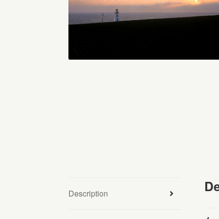
De
Description