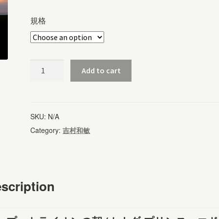
規格
ケ
Add to cart
ー
プ・
ト
SKU:
N/A
ラ
Category:
吉村和敏
イ
オ
ン
scription
の
朝