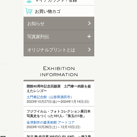
お買い物カゴ
お知らせ
写真家列伝
オリジナルプリントとは
開館40周年記念回顧展 土門拳ー肉眼を超
えたレンズー
土門拳記念館（山形県酒田
市
）
2023年10月27日(金)〜2024年1月14日(日)
フジフイルム・フォトコレクション展日本
写真史をつくった101人−「珠玉の1枚」
金津創作の森美術館 アートコア
2023年10月28日(土)～12月10日(日)
加川 徹 作品展 WAIDO ISLAND ～徳之島