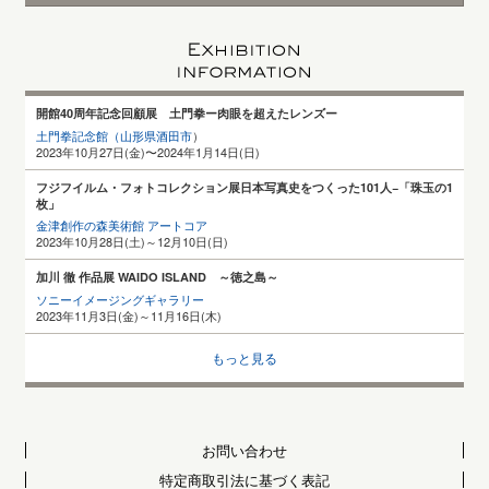
開館40周年記念回顧展 土門拳ー肉眼を超えたレンズー
土門拳記念館（山形県酒田
市
）
2023年10月27日(金)〜2024年1月14日(日)
フジフイルム・フォトコレクション展日本写真史をつくった101人−「珠玉の1
枚」
金津創作の森美術館 アートコア
2023年10月28日(土)～12月10日(日)
加川 徹 作品展 WAIDO ISLAND ～徳之島～
ソニーイメージングギャラリー
2023年11月3日(金)～11月16日(木)
もっと見る
お問い合わせ
特定商取引法に基づく表記