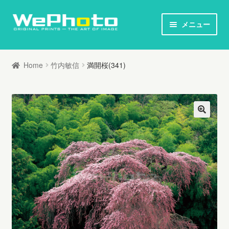
ナ
コ
メニュー
ビ
ン
ホーム
ゲ
テ
Home
竹内敏信
満開桜(341)
ー
ン
オリジナルプリント / 本
シ
ツ
ョ
へ
お知らせ
ン
ス
へ
キ
写真家列伝
ス
ッ
キ
プ
オリジナルプリントとは
ッ
プ