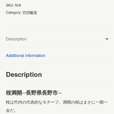
(341)
SKU:
N/A
quantity
Category:
竹内敏信
Description
Additional information
Description
桜満開─長野県長野市─
桜は竹内の代表的なモチーフ。満開の桜はまさに一期一
会だ。