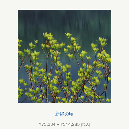
新緑の頃
¥
73,334
–
¥
314,285
(税込)