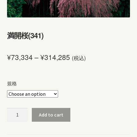
満開桜(341)
¥
73,334
–
¥
314,285
(税込)
規格
満
Add to cart
開
桜