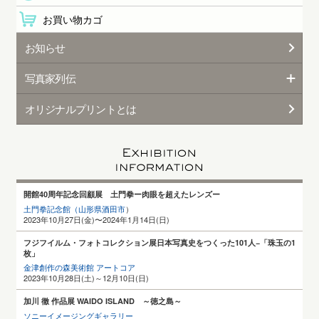
お買い物カゴ
お知らせ
写真家列伝
オリジナルプリントとは
開館40周年記念回顧展 土門拳ー肉眼を超えたレンズー
土門拳記念館（山形県酒田
市
）
2023年10月27日(金)〜2024年1月14日(日)
フジフイルム・フォトコレクション展日本写真史をつくった101人−「珠玉の1
枚」
金津創作の森美術館 アートコア
2023年10月28日(土)～12月10日(日)
加川 徹 作品展 WAIDO ISLAND ～徳之島～
ソニーイメージングギャラリー