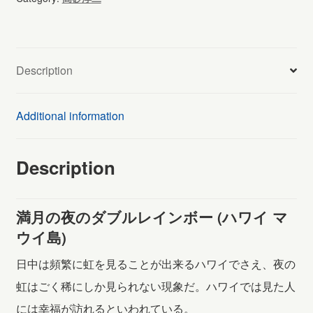
ダ
ブ
ル
Description
レ
イ
Additional information
ン
ボ
Description
ー
(169)
満月の夜のダブルレインボー (ハワイ マ
quantity
ウイ島)
日中は頻繁に虹を見ることが出来るハワイでさえ、夜の
虹はごく稀にしか見られない現象だ。ハワイでは見た人
には幸福が訪れるといわれている。