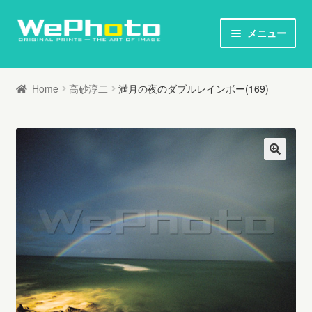
ナ
コ
メニュー
ビ
ン
ホーム
ゲ
テ
Home
高砂淳二
満月の夜のダブルレインボー(169)
ー
ン
オリジナルプリント / 本
シ
ツ
ョ
へ
お知らせ
ン
ス
へ
キ
写真家列伝
ス
ッ
キ
プ
オリジナルプリントとは
ッ
プ