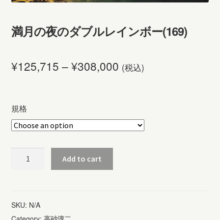
満月の夜のダブルレインボー(169)
¥
125,715
–
¥
308,000
(税込)
規格
満
Add to cart
月
の
夜
SKU:
N/A
の
Category:
高砂淳二