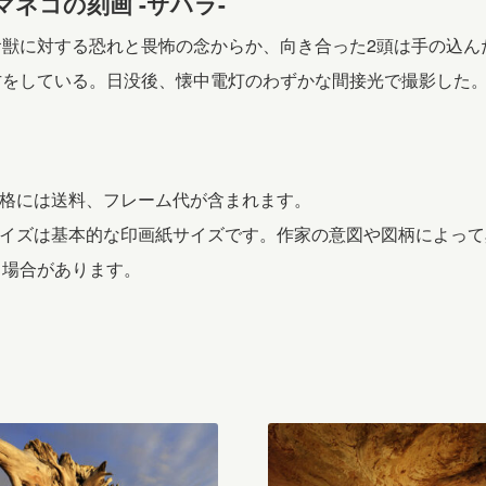
マネコの刻画 -サハラ-
食獣に対する恐れと畏怖の念からか、向き合った2頭は手の込ん
方をしている。日没後、懐中電灯のわずかな間接光で撮影した
価格には送料、フレーム代が含まれます。
 サイズは基本的な印画紙サイズです。作家の意図や図柄によって
る場合があります。