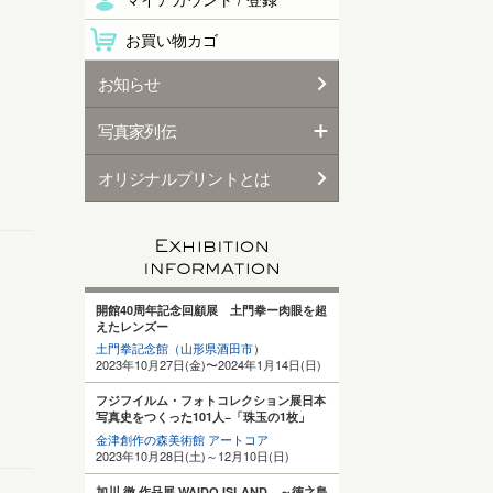
お買い物カゴ
お知らせ
写真家列伝
オリジナルプリントとは
開館40周年記念回顧展 土門拳ー肉眼を超
えたレンズー
土門拳記念館（山形県酒田
市
）
2023年10月27日(金)〜2024年1月14日(日)
フジフイルム・フォトコレクション展日本
写真史をつくった101人−「珠玉の1枚」
金津創作の森美術館 アートコア
2023年10月28日(土)～12月10日(日)
加川 徹 作品展 WAIDO ISLAND ～徳之島