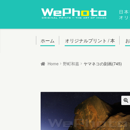
ナ
コ
ビ
ン
ゲ
テ
ー
ン
ホーム
オリジナルプリント / 本
シ
ツ
ョ
へ
Home
野町和嘉
ヤマネコの刻画(745)
ン
ス
へ
キ
ス
ッ
キ
プ
ッ
プ