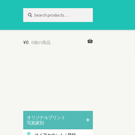
Search
Search
for:
¥
0
0個の商品
オリジナルプリント
写真家別
マイアカウント / 登録