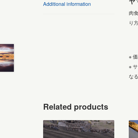
ヤ
Additional information
肉
り
※ 
※
な
Related products