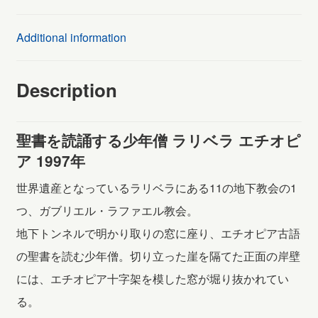
年
僧
Additional information
(192)
quantity
Description
聖書を読誦する少年僧 ラリベラ エチオピ
ア 1997年
世界遺産となっているラリベラにある11の地下教会の1
つ、ガブリエル・ラファエル教会。
地下トンネルで明かり取りの窓に座り、エチオピア古語
の聖書を読む少年僧。切り立った崖を隔てた正面の岸壁
には、エチオピア十字架を模した窓が堀り抜かれてい
る。