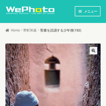
ナ
コ
メニュー
ビ
ン
ホーム
ゲ
テ
Home
野町和嘉
聖書を読誦する少年僧(192)
ー
ン
オリジナルプリント / 本
シ
ツ
ョ
へ
お知らせ
ン
ス
へ
キ
写真家列伝
ス
ッ
キ
プ
オリジナルプリントとは
ッ
プ