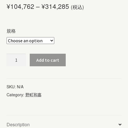
¥
104,762
–
¥
314,285
(税込)
規格
聖
Add to cart
書
を
読
SKU:
N/A
誦
Category:
野町和嘉
す
る
少
Description