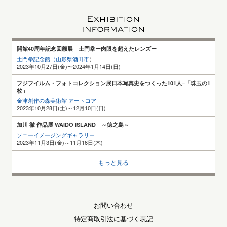
開館40周年記念回顧展 土門拳ー肉眼を超えたレンズー
土門拳記念館（山形県酒田
市
）
2023年10月27日(金)〜2024年1月14日(日)
フジフイルム・フォトコレクション展日本写真史をつくった101人−「珠玉の1
枚」
金津創作の森美術館 アートコア
2023年10月28日(土)～12月10日(日)
加川 徹 作品展 WAIDO ISLAND ～徳之島～
ソニーイメージングギャラリー
2023年11月3日(金)～11月16日(木)
もっと見る
お問い合わせ
特定商取引法に基づく表記