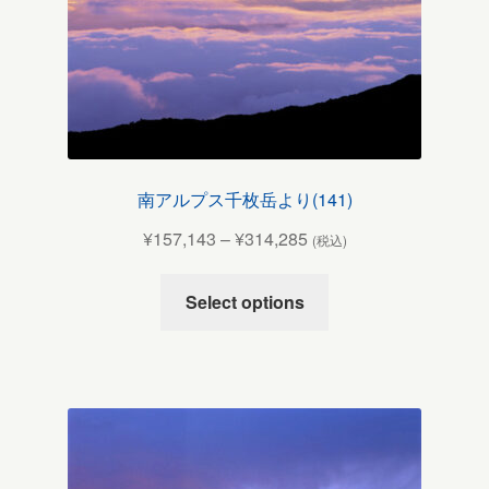
南アルプス千枚岳より(141)
¥
157,143
–
¥
314,285
(税込)
Select options