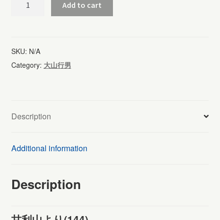
甘
Add to cart
利
山
よ
SKU:
N/A
り
Category:
大山行男
(144)
quantity
Description
Additional information
Description
甘利山より(144)