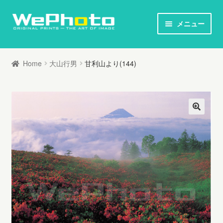
ナ
コ
メニュー
ビ
ン
ホーム
ゲ
テ
Home
大山行男
甘利山より(144)
ー
ン
オリジナルプリント / 本
シ
ツ
ョ
へ
お知らせ
ン
ス
へ
キ
写真家列伝
ス
ッ
キ
プ
オリジナルプリントとは
ッ
プ