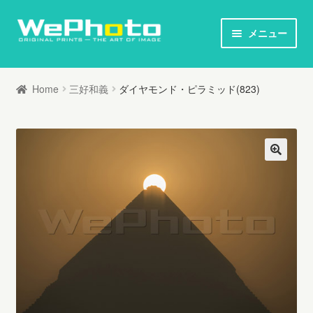
ナ
コ
メニュー
ビ
ン
ホーム
ゲ
テ
Home
三好和義
ダイヤモンド・ピラミッド(823)
ー
ン
オリジナルプリント / 本
シ
ツ
ョ
へ
お知らせ
ン
ス
へ
キ
写真家列伝
ス
ッ
キ
プ
オリジナルプリントとは
ッ
プ