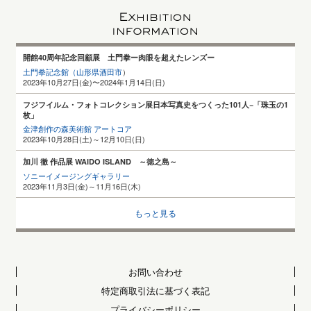
開館40周年記念回顧展 土門拳ー肉眼を超えたレンズー
土門拳記念館（山形県酒田
市
）
2023年10月27日(金)〜2024年1月14日(日)
フジフイルム・フォトコレクション展日本写真史をつくった101人−「珠玉の1
枚」
金津創作の森美術館 アートコア
2023年10月28日(土)～12月10日(日)
加川 徹 作品展 WAIDO ISLAND ～徳之島～
ソニーイメージングギャラリー
2023年11月3日(金)～11月16日(木)
もっと見る
お問い合わせ
特定商取引法に基づく表記
プライバシーポリシー