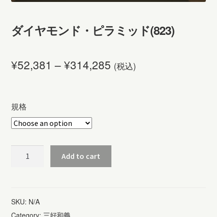
ダイヤモンド・ピラミッド(823)
¥
52,381
–
¥
314,285
(税込)
規格
ダ
Add to cart
イ
ヤ
モ
SKU:
N/A
ン
Category:
三好和義