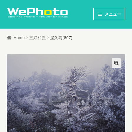
ナ
コ
メニュー
ビ
ン
ホーム
ゲ
テ
Home
三好和義
屋久島(807)
ー
ン
オリジナルプリント / 本
シ
ツ
ョ
へ
お知らせ
ン
ス
へ
キ
写真家列伝
ス
ッ
キ
プ
オリジナルプリントとは
ッ
プ