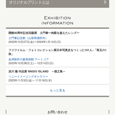
オリジナルプリントとは
開館40周年記念回顧展 土門拳ー肉眼を超えたレンズー
土門拳記念館（山形県酒田
市
）
2023年10月27日(金)〜2024年1月14日(日)
フジフイルム・フォトコレクション展日本写真史をつくった101人−「珠玉の1
枚」
金津創作の森美術館 アートコア
2023年10月28日(土)～12月10日(日)
加川 徹 作品展 WAIDO ISLAND ～徳之島～
ソニーイメージングギャラリー
2023年11月3日(金)～11月16日(木)
もっと見る
お問い合わせ