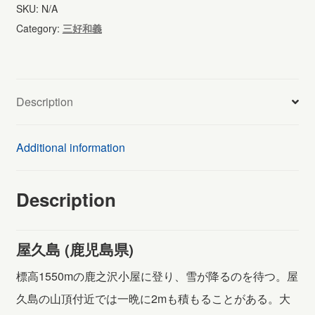
(807)
SKU:
N/A
quantity
Category:
三好和義
Description
Additional information
Description
屋久島 (鹿児島県)
標高1550mの鹿之沢小屋に登り、雪が降るのを待つ。屋
久島の山頂付近では一晩に2mも積もることがある。大