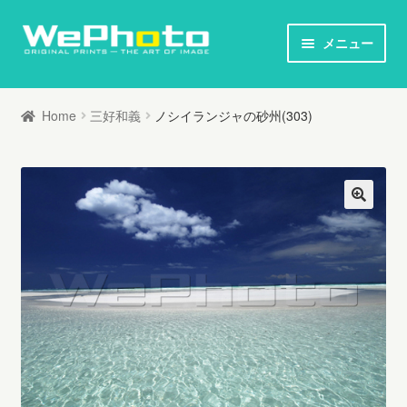
ナ
コ
メニュー
ビ
ン
ホーム
ゲ
テ
Home
三好和義
ノシイランジャの砂州(303)
ー
ン
オリジナルプリント / 本
シ
ツ
ョ
へ
お知らせ
ン
ス
へ
キ
写真家列伝
ス
ッ
キ
プ
オリジナルプリントとは
ッ
プ