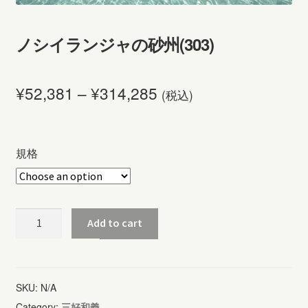
ノシイランジャの砂州(303)
¥
52,381
–
¥
314,285
(税込)
規格
ノ
Add to cart
シ
イ
ラ
SKU:
N/A
ン
Category:
三好和義