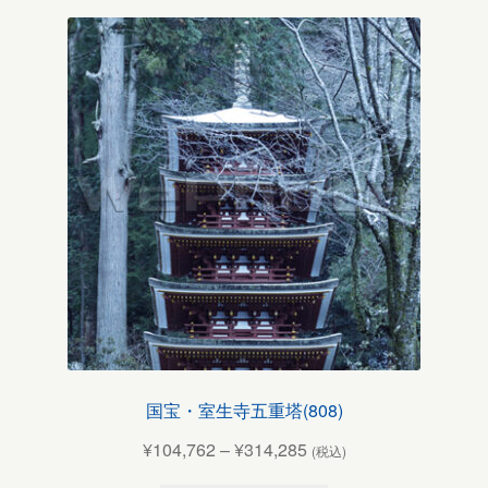
国宝・室生寺五重塔(808)
¥
104,762
–
¥
314,285
(税込)