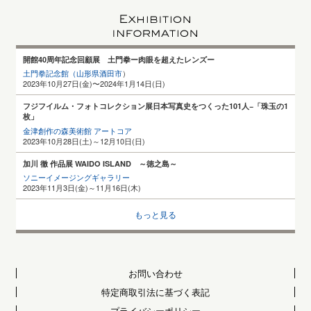
開館40周年記念回顧展 土門拳ー肉眼を超えたレンズー
土門拳記念館（山形県酒田
市
）
2023年10月27日(金)〜2024年1月14日(日)
フジフイルム・フォトコレクション展日本写真史をつくった101人−「珠玉の1
枚」
金津創作の森美術館 アートコア
2023年10月28日(土)～12月10日(日)
加川 徹 作品展 WAIDO ISLAND ～徳之島～
ソニーイメージングギャラリー
2023年11月3日(金)～11月16日(木)
もっと見る
お問い合わせ
特定商取引法に基づく表記
プライバシーポリシー