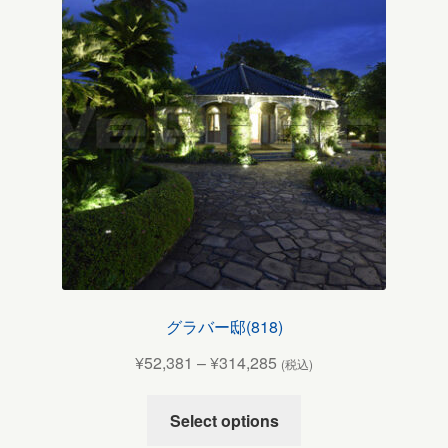
グラバー邸(818)
¥
52,381
–
¥
314,285
(税込)
Select options