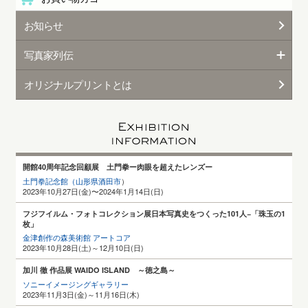
お知らせ
写真家列伝
オリジナルプリントとは
開館40周年記念回顧展 土門拳ー肉眼を超えたレンズー
土門拳記念館（山形県酒田
市
）
2023年10月27日(金)〜2024年1月14日(日)
フジフイルム・フォトコレクション展日本写真史をつくった101人−「珠玉の1
枚」
金津創作の森美術館 アートコア
2023年10月28日(土)～12月10日(日)
加川 徹 作品展 WAIDO ISLAND ～徳之島～
ソニーイメージングギャラリー
2023年11月3日(金)～11月16日(木)