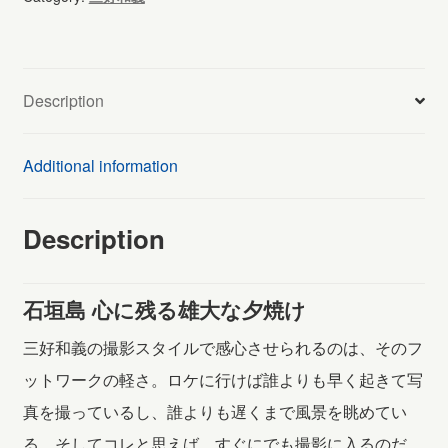
残
る
雄
Description
大
な
Additional information
夕
焼
Description
け
(093)
石垣島 心に残る雄大な夕焼け
quantity
三好和義の撮影スタイルで感心させられるのは、そのフ
ットワークの軽さ。ロケに行けば誰よりも早く起きて写
真を撮っているし、誰よりも遅くまで風景を眺めてい
る。そしてコレと思えば、すぐにでも撮影に入るのだ。