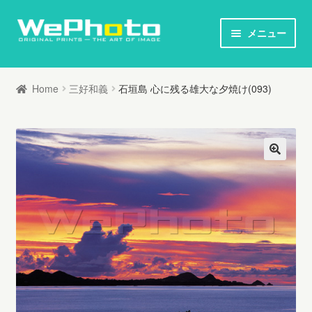
ナ
コ
メニュー
ビ
ン
ホーム
ゲ
テ
Home
三好和義
石垣島 心に残る雄大な夕焼け(093)
ー
ン
オリジナルプリント / 本
シ
ツ
ョ
へ
お知らせ
ン
ス
へ
キ
写真家列伝
ス
ッ
キ
プ
オリジナルプリントとは
ッ
プ