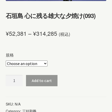
石垣島 心に残る雄大な夕焼け(093)
¥
52,381
–
¥
314,285
(税込)
規格
石
Add to cart
垣
島
心
SKU:
N/A
に
Category:
三好和義